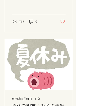
常は1日3回の放流ですが、
この日は特別に4回放流い
たします。🐟🐟🐟🐟 8月
11日（火・祝） 青物2倍放
流 通常は1日3回の放流で
757
0
すが、この日は特別に4回
放流いたします。🐟🐟🐟
🐟 8月21日（金） タグ付
きマダイ放流 タグの付いた
マダイを釣り上げたお客様
には、景品をプレゼントい
たします。🎁 ぜひこの機会
に、みうら海王へお越しく
ださい。 皆様のご予約・ご
来場を心よりお待ちしてお
ります。 サマータイム営業
のお知らせ 2026年7月23日
（木）から9月13日（日）
まで、サマータイム営業を
実施しております。 【受付
時間】 5:30～6:00 【営業
時間】 7:00～12:00 通常よ
2026年7月21日
∙
1
分
り1時間早い営業となりま
すので、ご来場の際はお時