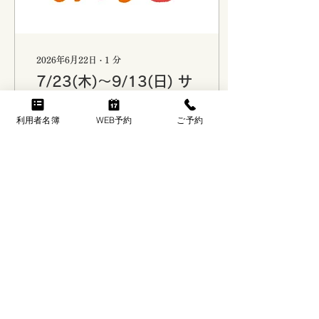
（火） ・8月21日（金） ご
予約について 本キャンペー
ンは、電話予約限定となり
ます。 ネット予約では受け
2026年6月22日
∙
1
分
付けておりませんので、必
7/23(木)〜9/13(日) サ
ずお電話にてご予約くださ
い。 すでに対象期間中の日
マータイム営業のお知ら
程をネット予約されている
せ
利用者名簿
WEB予約
ご予約
方には、ご来場時に次回ご
昨年に引き続き、今年もサ
利用いただける「お子さま
マータイム営業を実施いた
半額券」をお渡しいたしま
します。 実施期間：2026
す。 サマータイム営業につ
年7月23日（木）～9月13
いて 2026年7月23日（木）
日（日） 期間中は受付時
から9月13日（日）まで
間・営業時間が下記の通り
は、サマータイム営業とな
変更となります。 ・通常営
り、受付時間・営業時間が
業 【受付時間】 6:30～
1676
0
通常より1時間早くなりま
7:00 【営業時間】 8:00～
す。...
13:00 ・サマータイム営業
【受付時間】 5:30～6:00
【営業時間】 7:00～12:00
夏場の暑さ対策として、通
もっと見る
常より1時間早く営業いた
します。 ご来場の際はお間