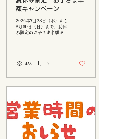
夏休み限定！お子さま半
間をお間違えのないようお
額キャンペーン
願いいたします。
2026年7月23日（木）から
8月30日（日）まで、夏休
み限定のお子さま半額キャ
ンペーンを実施いたしま
す。 期間中、小学生以下の
お子さまは、通常料金
11,000円のところ、半額の
5,500円でご利用いただけ
458
0
ます。 キャンペーン概要
【実施期間】 2026年7月23
日（木）～8月30日（日）
【対象】 小学生以下のお子
さま ※小学生も対象に含ま
れます。 【料金】 通常
11,000円 → 5,500円 【利
用条件】 大人1名様につ
き、お子さま2名様まで対
象となります。 対象外日
海王の日は本キャンペーン
の対象外となります。 ・8
月1日（土） ・8月11日